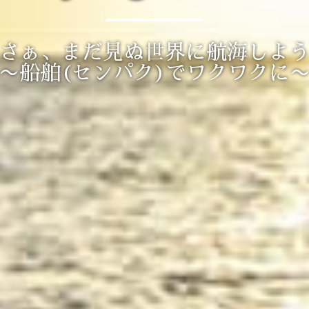
さぁ、まだ見ぬ世界に航海しよ
〜船舶(センパク)でワクワクに